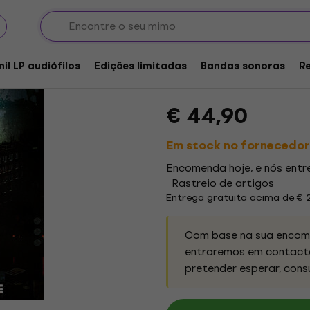
Your Inland Empire -
(LP)
nil LP audiófilos
Edições limitadas
Bandas sonoras
R
Marca:
Your Inland Empire
Códi
€ 44,90
Em stock no fornecedor
Encomenda hoje, e nós ent
Rastreio de artigos
Entrega gratuita acima de € 
Com base na sua encome
entraremos em contacto
pretender esperar, cons