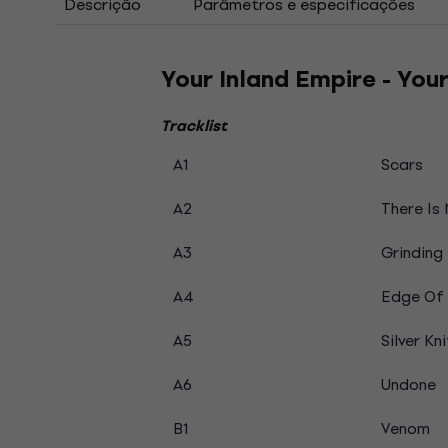
Descrição
Parâmetros e especificações
Your Inland Empire - Your
Tracklist
A1
Scars
A2
There Is
A3
Grinding
A4
Edge Of 
A5
Silver Kn
A6
Undone
B1
Venom