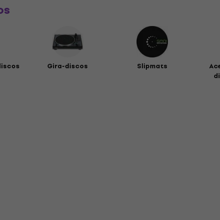
os
discos
Gira-discos
Slipmats
Ac
di