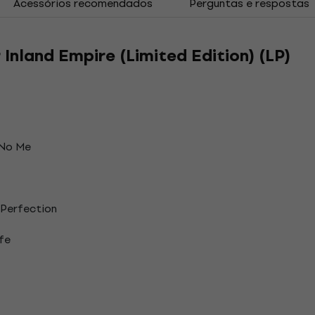
Acessórios recomendados
Perguntas e respostas
 Inland Empire (Limited Edition) (LP)
 No Me
Perfection
ife