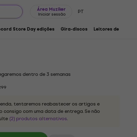
Ideias para presentes
FAQ
Muziker Blog
Área Muziker
PT
Iniciar sessão
 Your Inland Empire (Limited Edition)
ecord Store Day edições
Gira-discos
Leitores de música
go do produto:
1258012
regaremos dentro de 3 semanas
299
nda, tentaremos reabastecer os artigos e
 consigo com uma data de entrega. Se não
ulte
(2) produtos alternativos
.