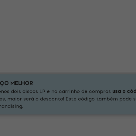
EÇO MELHOR
os dois discos LP e no carrinho de compras
usa o có
es, maior será o desconto! Este código também pode s
andising.