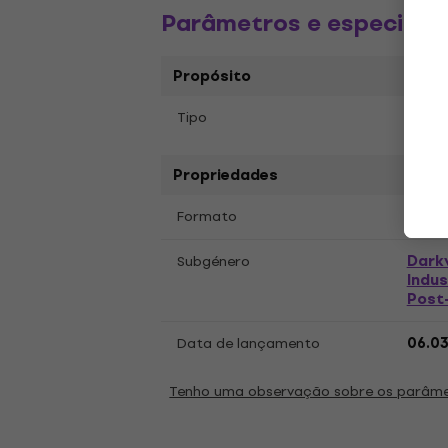
Parâmetros e especific
Propósito
Tipo
Disco
Propriedades
LP
12
Formato
,
Dark
Subgénero
Indus
Post
Data de lançamento
06.0
Tenho uma observação sobre os parâm