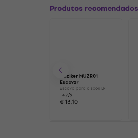
Produtos recomendado
Muziker MUZR01
Escovar
Escova para discos LP
4,7
/5
€ 13,10