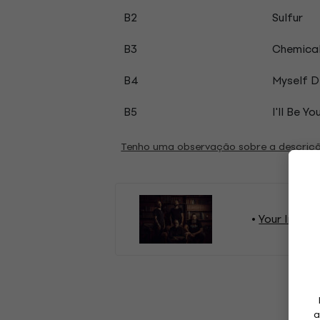
B2
Sulfur
B3
Chemica
B4
Myself D
B5
I'll Be Yo
Tenho uma observação sobre a descriç
Your Inland
a