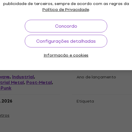
publicidade de terceiros, sempre de acordo com as regras da
ações
Política de Privacidade
.
Concordo
 LP
Configurações detalhadas
Informação e cookies
"
Género
wave
Industrial
,
,
Ano de lançamento
trial Metal
Post-Metal
,
,
-Punk
3.2026
Etiqueta
etros