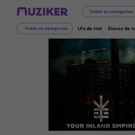
Discos LP e CDs
LPs de vinil
Todas as categorias
LPs de vinil
Discos de vi
Todas as categorias