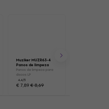
Muziker MUZR63-4
Muziker MUZR0
Panos de limpeza
Escovar
para discos LP
Panos de limpeza para
Escova para disco
discos LP
4,7
/5
€ 15,70
4,4
/5
€ 7,89
€ 8,69