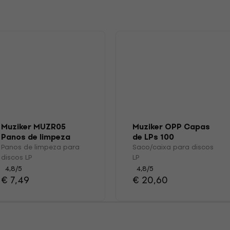
s
Muziker MUZR05
Muziker OPP Capas
Panos de limpeza
de LPs 100
para discos LP
Panos de limpeza para
Saco/caixa para discos
discos LP
LP
4,8
/5
4,8
/5
€ 7,49
€ 20,60