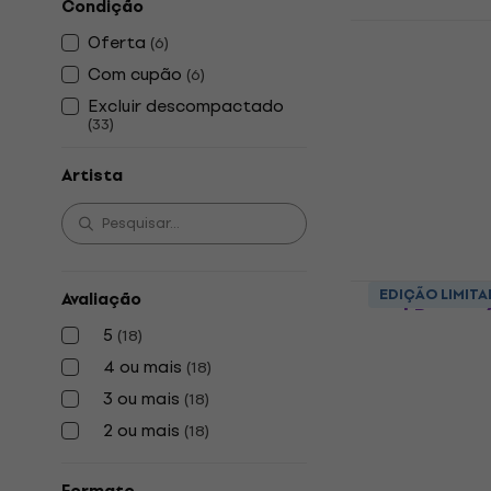
Condição
Fritz Reiner
Oferta
(
6
)
Korsakoff:
Com cupão
(
6
)
(200g) (45 
Excluir descompactado
Disco de vinil
(
33
)
5
/5
€ 109
Artista
Disponível
Lowell Gra
EDIÇÃO LIMITA
Avaliação
and Peace (
5
(
18
)
Disco de vinil
4 ou mais
(
18
)
5
/5
3 ou mais
(
18
)
€ 50,85
com o 
2 ou mais
(
18
)
€ 55,90
Disponível