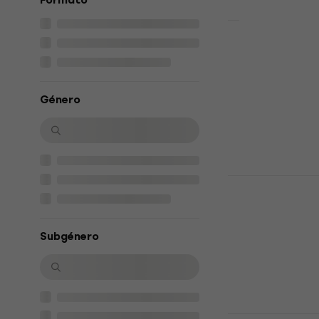
Formato
Hans Zimmer
(Gold Colou
Disco de vinil
Género
€ 112,02
com o
€ 119
Disponível
Philip Glas
Disco de vinil
5
/5
€ 34,80
Subgénero
Disponível