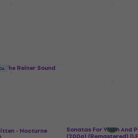
EDIÇÃO LIMITADA
er, Yo-Yo Ma,
And Chloe (LP) (200g)
nboim - Triple
Disco de vinil
 Symphony No.7 (2
€ 62,90
A caminho
r - The Reiner Sound
DA
Heifetz-Sargent - Bruch
Concerto in G Minor/Mo
Concerto in D Major (2
(LP)
-encomendas
Disco de vinil
€ 63,90
Somente pré-encomendas
David Abel/Julie Steinbe
Sonatas For Violin And 
itten - Nocturne
(200g) (Remastered) (LP
)