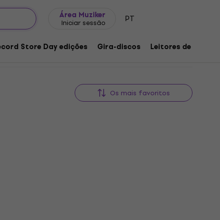
Ideias para presentes
FAQ
Muziker Blog
Área Muziker
PT
Iniciar sessão
ecord Store Day edições
Gira-discos
Leitores de música
Os mais favoritos