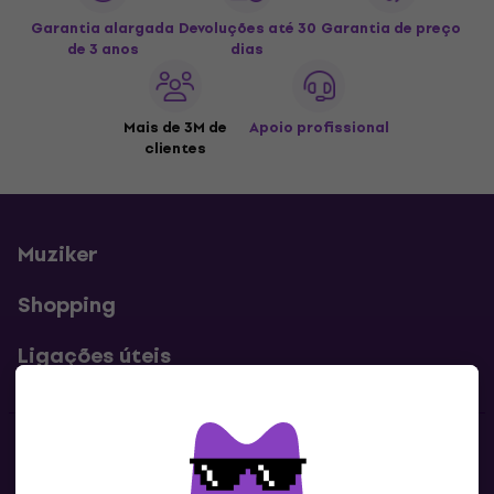
Garantia alargada
Devoluções até 30
Garantia de preço
de 3 anos
dias
Mais de 3M de
Apoio profissional
clientes
Muziker
Shopping
Ligações úteis
Contatos