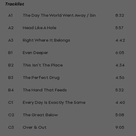
Tracklist
A1
The Day The World Went Away / Sin
8:32
A2
Head Like A Hole
5:57
A3
Right Where It Belongs
4:42
B1
Even Deeper
6:05
B2
This Isn't The Place
4:34
B3
The Perfect Drug
4:56
B4
The Hand That Feeds
5:32
C1
Every Day Is Exactly The Same
4:40
C2
The Great Below
5:08
C3
Over & Out
9:05