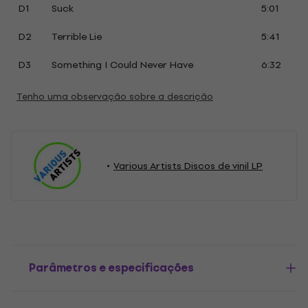
D1
Suck
5:01
D2
Terrible Lie
5:41
D3
Something I Could Never Have
6:32
Tenho uma observação sobre a descrição
Various Artists Discos de vinil LP
Parâmetros e especificações