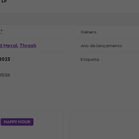
 LP
"
Género
d Metal
Thrash
,
Ano de lançamento
.2023
Etiqueta
etros
s
HAPPY HOUR