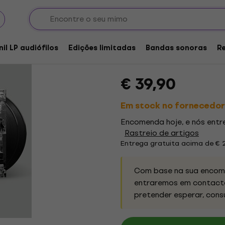
Various Artists - No
Thrash Metal Explosi
nil LP audiófilos
Edições limitadas
Bandas sonoras
R
Marca:
Various Artists
Código d
€ 39,90
Em stock no fornecedor
Encomenda hoje, e nós ent
Rastreio de artigos
Entrega gratuita acima de € 
Com base na sua encome
entraremos em contacto
pretender esperar, cons