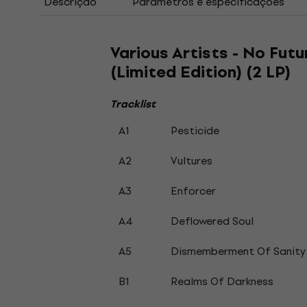
Descrição
Parâmetros e especificações
Various Artists - No Fut
(Limited Edition) (2 LP)
Tracklist
A1
Pesticide
A2
Vultures
A3
Enforcer
A4
Deflowered Soul
A5
Dismemberment Of Sanity
B1
Realms Of Darkness