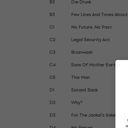
B2
Die Drunk
B3
Few Lines And Tones About 
C1
No Future, No Past
C2
Legal Security Act
C3
Brainwash
C4
Sons Of Mother Earth
C5
This Man
D1
Satan´s Back
D2
Why?
D3
For The Jackal's Sake
a
D4
No Return