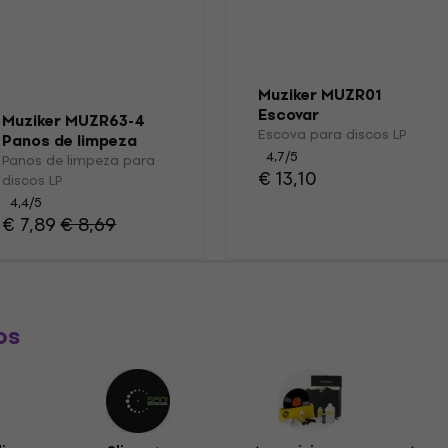
Muziker MUZR01
Escovar
Muziker MUZR63-4
Escova para discos LP
Panos de limpeza
4,7
/5
para discos LP
Panos de limpeza para
€ 13,10
discos LP
4,4
/5
€ 7,89
€ 8,69
os