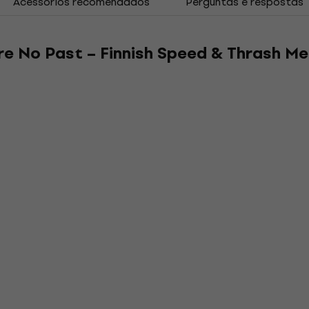
Acessórios recomendados
Perguntas e respostas
ure No Past – Finnish Speed & Thrash M