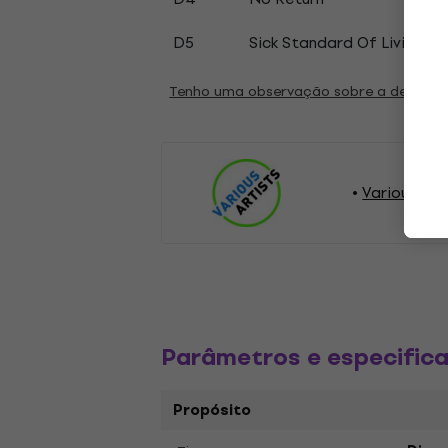
D5
Sick Standard Of Living
Tenho uma observação sobre a descriç
Various Arti
Parâmetros e especific
Propósito