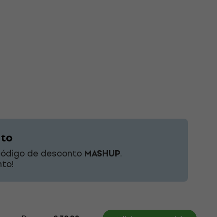
nto
 código de desconto
MASHUP
.
to!