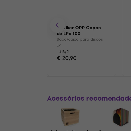
Muziker OPP Capas
de LPs 100
Saco/caixa para discos
LP
4,8
/5
€ 20,90
Acessórios recomendad