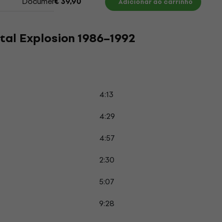
Documentos
€ 39,90
Adicionar ao carrinho
etal Explosion 1986–1992
4:13
4:29
4:57
2:30
5:07
9:28