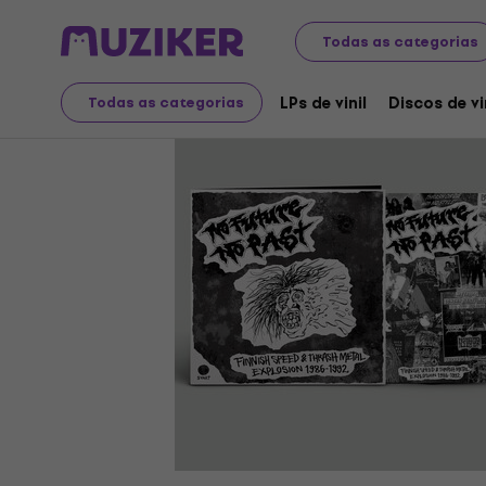
Discos LP e CDs
LPs de vinil
Todas as categorias
LPs de vinil
Discos de vi
Todas as categorias