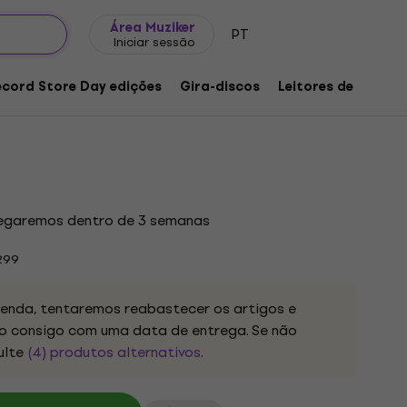
Ideias para presentes
FAQ
Muziker Blog
Área Muziker
PT
Iniciar sessão
 Future No Past – Finnish Speed &
on 1986–1992 (Limited Edition) (2 LP)
ecord Store Day edições
Gira-discos
Leitores de música
o produto:
1257093
regaremos dentro de 3 semanas
299
nda, tentaremos reabastecer os artigos e
 consigo com uma data de entrega. Se não
ulte
(4) produtos alternativos
.