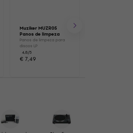
Muziker MUZR05
Muziker MUZR41
Panos de limpeza
Caixa de discos
para discos LP
vinil
Panos de limpeza para
Caixa de discos de 
discos LP
4,4
/5
€ 39,90
4,8
/5
€ 7,49