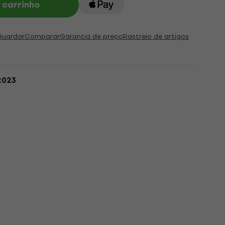
 carrinho
Guardar
Comparar
Garantia de preço
Rastreio de artigos
2023