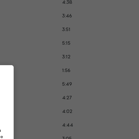
4:38
3:46
3:51
5:15
3:12
1:56
5:49
4:27
4:02
4:44
a
de
3:05