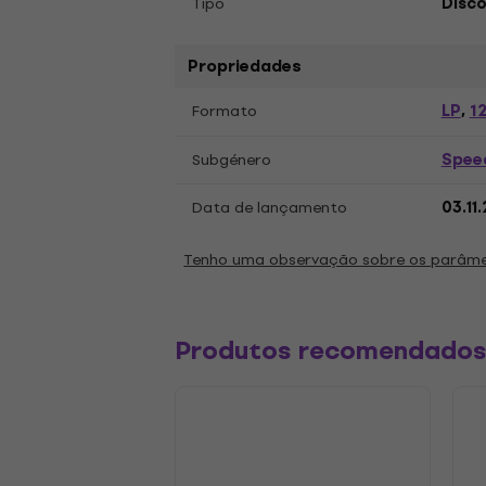
Tipo
Disco
Propriedades
LP
12
Formato
,
Spee
Subgénero
Data de lançamento
03.11
Tenho uma observação sobre os parâm
Produtos recomendado