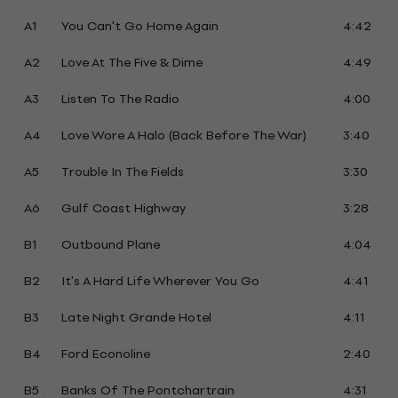
A1
You Can't Go Home Again
4:42
A2
Love At The Five & Dime
4:49
A3
Listen To The Radio
4:00
A4
Love Wore A Halo (Back Before The War)
3:40
A5
Trouble In The Fields
3:30
A6
Gulf Coast Highway
3:28
B1
Outbound Plane
4:04
B2
It's A Hard Life Wherever You Go
4:41
B3
Late Night Grande Hotel
4:11
B4
Ford Econoline
2:40
B5
Banks Of The Pontchartrain
4:31