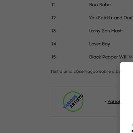
11
Boo Babe
12
You Said It and Don'
13
Itchy Bon Mash
14
Lover Boy
15
Black Pepper Will M
Tenho uma observação sobre a descriç
Various Arti
a