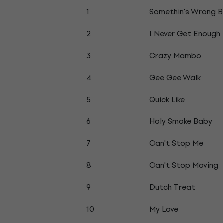
1
Somethin's Wrong 
2
I Never Get Enough
3
Crazy Mambo
4
Gee Gee Walk
5
Quick Like
6
Holy Smoke Baby
7
Can't Stop Me
8
Can't Stop Moving
9
Dutch Treat
10
My Love