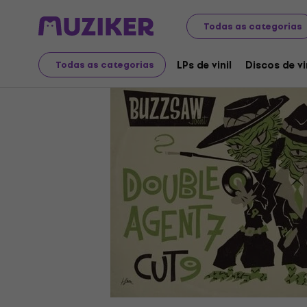
Discos LP e CDs
LPs de vinil
Todas as categorias
LPs de vinil
Discos de vi
Todas as categorias