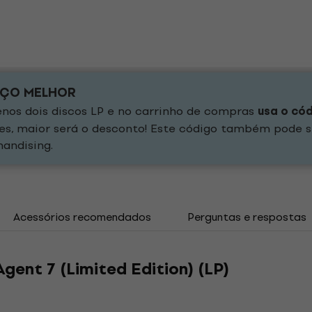
EÇO MELHOR
os dois discos LP e no carrinho de compras
usa o có
es, maior será o desconto! Este código também pode s
andising.
Acessórios recomendados
Perguntas e respostas
Agent 7 (Limited Edition) (LP)