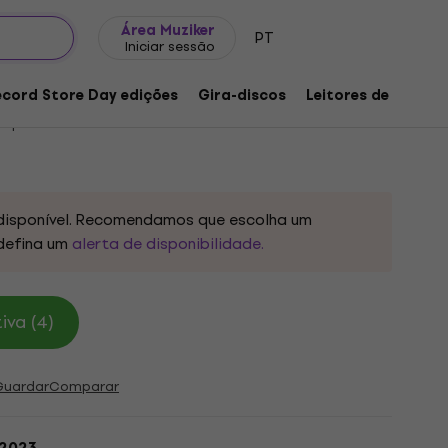
Ideias para presentes
FAQ
Muziker Blog
Área Muziker
PT
Iniciar sessão
ble Agent 7 (Limited Edition) (LP)
ecord Store Day edições
Gira-discos
Leitores de música
o produto:
1257280
disponível. Recomendamos que escolha um
defina um
alerta de disponibilidade.
iva (4)
Guardar
Comparar