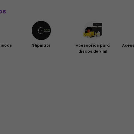
os
discos
Slipmats
Acessórios para
Acess
discos de vinil