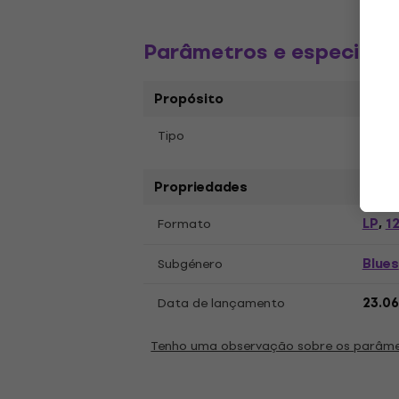
Parâmetros e especific
Propósito
Tipo
Disco
Propriedades
LP
12
Formato
,
Blues
Subgénero
Data de lançamento
23.06
Tenho uma observação sobre os parâm