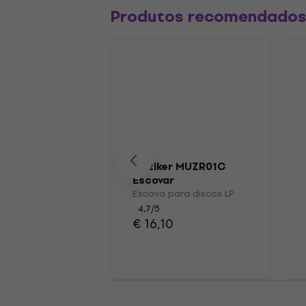
Produtos recomendado
Muziker MUZR01C
Escovar
Escova para discos LP
4,7
/5
€ 16,10