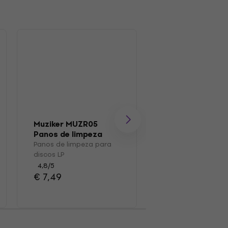
Muziker MUZR05
Muziker OPP Ca
Panos de limpeza
de LPs 100
para discos LP
Panos de limpeza para
Saco/caixa para d
discos LP
LP
4,8
/5
4,8
/5
€ 7,49
€ 20,90