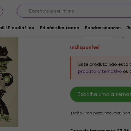
Indisponível
Various Artists - Dou
nil LP audiófilos
Edições limitadas
Bandas sonoras
R
Marca:
Various Artists
Código d
Indisponível
Este produto não está 
produto alternativo
ou 
Escolha uma alternat
Tenho uma pergunta!
Partilhar
Data de lançamento