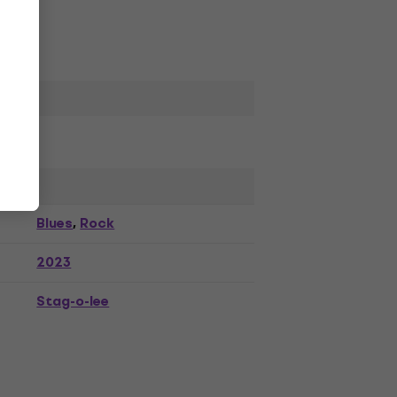
Blues
Rock
,
2023
Stag-o-lee