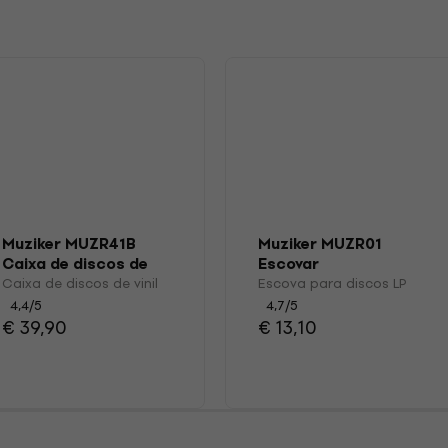
s
Muziker MUZR41B
Muziker MUZR01
Caixa de discos de
Escovar
vinil
Caixa de discos de vinil
Escova para discos LP
4,4
/5
4,7
/5
€ 39,90
€ 13,10