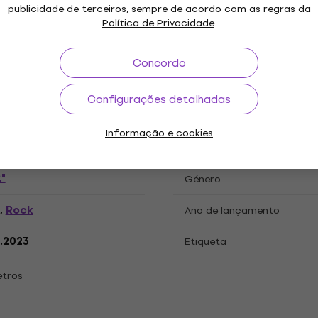
publicidade de terceiros, sempre de acordo com as regras da
Política de Privacidade
.
ações
Concordo
Configurações detalhadas
 LP
Informação e cookies
"
Género
Rock
,
Ano de lançamento
.2023
Etiqueta
etros