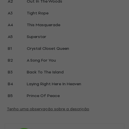
A2
Out In The Woods
A3
Tight Rope
A4
This Masquerade
A5
Superstar
B1
Crystal Closet Queen
B2
A Song For You
B3
Back To The Island
B4
Laying Right Here In Heaven
B5
Prince Of Peace
Tenho uma observação sobre a descrição