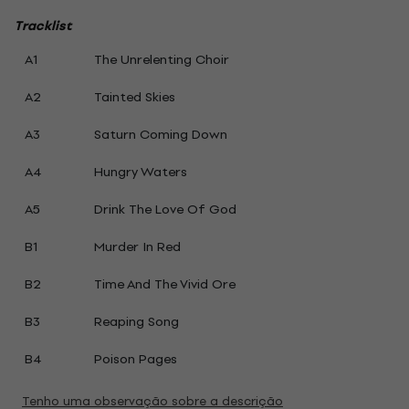
Tracklist
A1
The Unrelenting Choir
A2
Tainted Skies
A3
Saturn Coming Down
A4
Hungry Waters
A5
Drink The Love Of God
B1
Murder In Red
B2
Time And The Vivid Ore
B3
Reaping Song
B4
Poison Pages
Tenho uma observação sobre a descrição