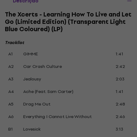
Descrição
The Xcerts - Learning How To Live and Let
Go (Limited Edition) (Transparent Light
Blue Coloured) (LP)
Tracklist
A1
GIMME
1:41
A2
Car Crash Culture
2:42
A3
Jealousy
2:03
A4
Ache (Feat. Sam Carter)
1:41
A5
Drag Me Out
2:48
A6
Everything I Cannot Live Without
2:46
B1
Lovesick
3:13