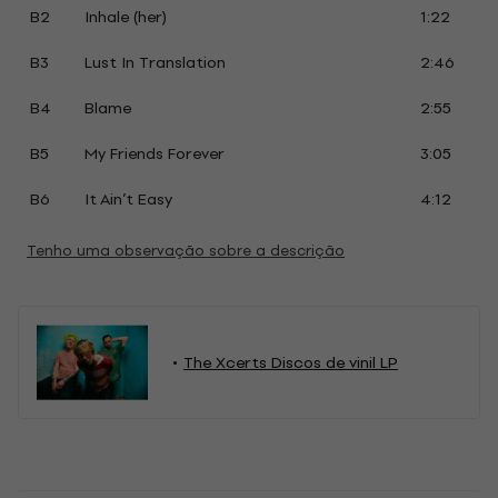
B2
Inhale (her)
1:22
B3
Lust In Translation
2:46
B4
Blame
2:55
B5
My Friends Forever
3:05
B6
It Ain’t Easy
4:12
Tenho uma observação sobre a descrição
The Xcerts Discos de vinil LP