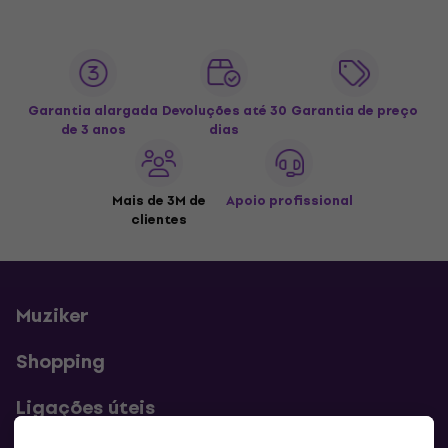
Garantia alargada
Devoluções até 30
Garantia de preço
de 3 anos
dias
Mais de 3M de
Apoio profissional
clientes
Muziker
Shopping
Ligações úteis