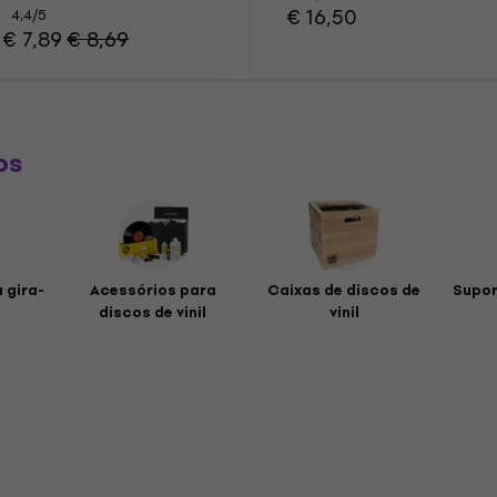
€ 16,50
4,4
/5
€ 7,89
€ 8,69
os
 gira-
Acessórios para
Caixas de discos de
Supor
discos de vinil
vinil