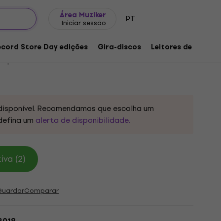
Ideias para presentes
FAQ
Muziker Blog
Área Muziker
PT
Iniciar sessão
re Can She Be? (LP)
ecord Store Day edições
Gira-discos
Leitores de música
o produto:
1257270
disponível. Recomendamos que escolha um
defina um
alerta de disponibilidade.
va (2)
Guardar
Comparar