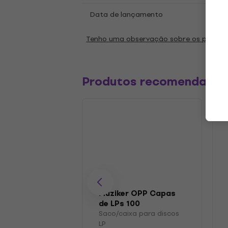
Data de lançamento
01.05
Tenho uma observação sobre os parâm
Produtos recomendado
Muziker OPP Capas
de LPs 100
Saco/caixa para discos
LP