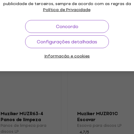
publicidade de terceiros, sempre de acordo com as regras da
.2018
Etiqueta
Política de Privacidade
.
etros
Concordo
Configurações detalhadas
s
Informação e cookies
Muziker MUZR63-4
Muziker MUZR01C
Panos de limpeza
Escovar
para discos LP
Panos de limpeza para
Escova para discos LP
discos LP
4,7
/5