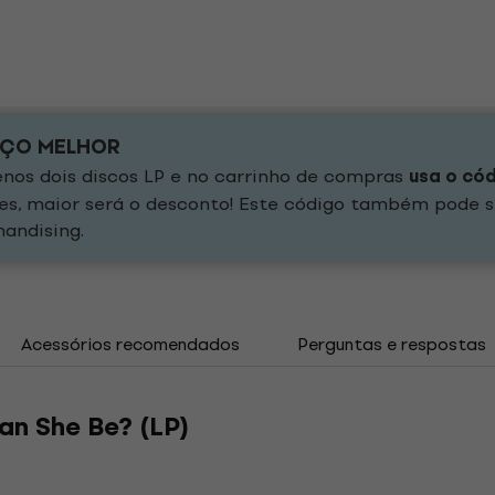
EÇO MELHOR
os dois discos LP e no carrinho de compras
usa o có
es, maior será o desconto! Este código também pode s
andising.
Acessórios recomendados
Perguntas e respostas
an She Be? (LP)