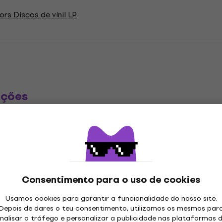
rs Discos de vinil LP
ações
 LP
Consentimento para o uso de cookies
"
Género
Usamos cookies para garantir a funcionalidade do nosso site.
Depois de dares o teu consentimento, utilizamos os mesmos par
Ano de lançamento
nalisar o tráfego e personalizar a publicidade nas plataformas 