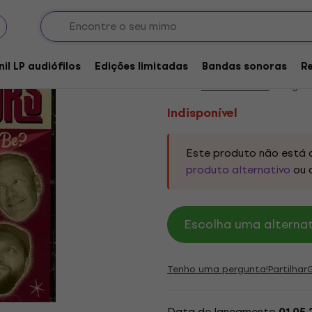
Indisponível
The Toreadors - Whe
nil LP audiófilos
Edições limitadas
Bandas sonoras
R
Marca:
The Toreadors
Código d
Indisponível
Este produto não está 
produto alternativo
ou 
Escolha uma alternati
Tenho uma pergunta!
Partilhar
Data de lançamento