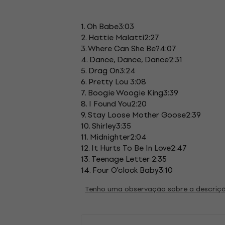
1. Oh Babe3:03
2. Hattie Malatti2:27
3. Where Can She Be?4:07
4. Dance, Dance, Dance2:31
5. Drag On3:24
6. Pretty Lou 3:08
7. Boogie Woogie King3:39
8. I Found You2:20
9. Stay Loose Mother Goose2:39
10. Shirley3:35
11. Midnighter2:04
12. It Hurts To Be In Love2:47
13. Teenage Letter 2:35
14. Four O'clock Baby3:10
Tenho uma observação sobre a descriç