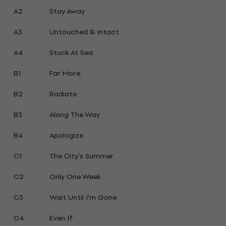
A2
Stay Away
A3
Untouched & Intact
A4
Stuck At Sea
B1
Far More
B2
Radiate
B3
Along The Way
B4
Apologize
C1
The City's Summer
C2
Only One Week
C3
Wait Until I'm Gone
C4
Even If