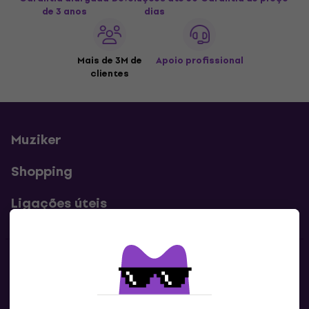
de 3 anos
dias
Mais de 3M de
Apoio profissional
clientes
Muziker
Shopping
Ligações úteis
Contatos
Contacta-nos