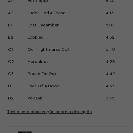
A1
Vox Populi
6:14
A2
Judas Had A Friend
4:13
B1
Last December
6:03
B2
Lobbies
4:32
C1
Our Nightmares Call
6:48
C2
Heraclitus
4:28
C3
Bound For Ruin
4:49
D1
Eyes Of A Dawn
4:37
D2
Vox Dei
8:45
Tenho uma observação sobre a descrição