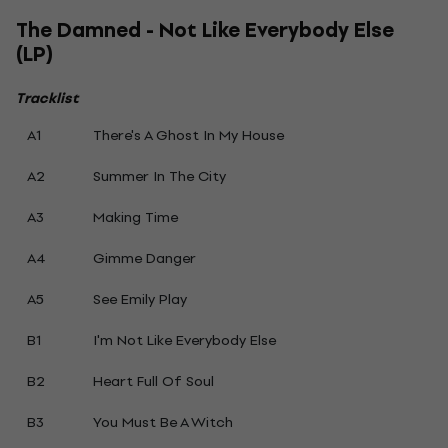
The Damned - Not Like Everybody Else
(LP)
Tracklist
A1
There's A Ghost In My House
A2
Summer In The City
A3
Making Time
A4
Gimme Danger
A5
See Emily Play
B1
I'm Not Like Everybody Else
B2
Heart Full Of Soul
B3
You Must Be A Witch