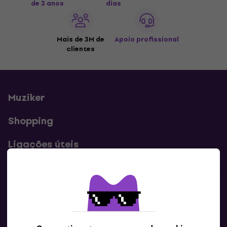
de 3 anos
dias
Mais de 3M de
Apoio profissional
clientes
Muziker
Shopping
Ligações úteis
Contatos
Contacta-nos