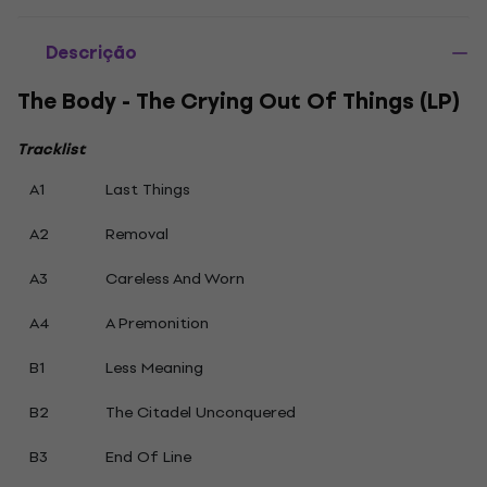
Descrição
The Body - The Crying Out Of Things (LP)
Tracklist
A1
Last Things
A2
Removal
A3
Careless And Worn
A4
A Premonition
B1
Less Meaning
B2
The Citadel Unconquered
B3
End Of Line