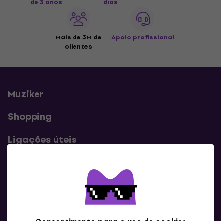
de 3 anos
dias
Mais de 3M de
Apoio profissional
clientes
Muziker
Shopping
Ligações úteis
Contatos
Contacta-nos