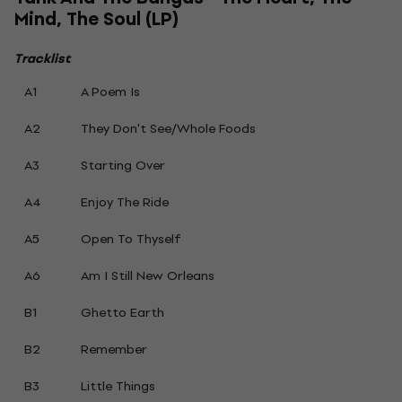
Mind, The Soul (LP)
Tracklist
A1
A Poem Is
A2
They Don't See/Whole Foods
A3
Starting Over
A4
Enjoy The Ride
A5
Open To Thyself
A6
Am I Still New Orleans
B1
Ghetto Earth
B2
Remember
B3
Little Things