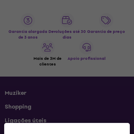
Garantia alargada
Devoluções até 30
Garantia de preço
de 3 anos
dias
Mais de 3M de
Apoio profissional
clientes
Muziker
Shopping
Ligações úteis