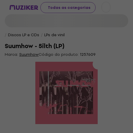
Todas as categorias
Discos LP e CDs
LPs de vinil
Suumhow - 5ilth (LP)
Marca:
Suumhow
Código do produto:
1257609