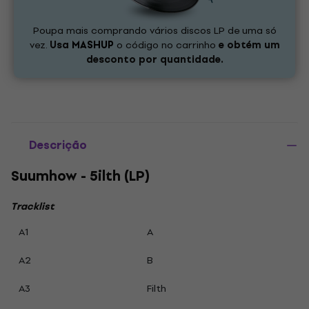
Poupa mais comprando vários discos LP de uma só
vez.
Usa
MASHUP
o código no carrinho
e obtém um
desconto por quantidade.
Descrição
Suumhow - 5ilth (LP)
Tracklist
A1
A
A2
B
A3
Filth