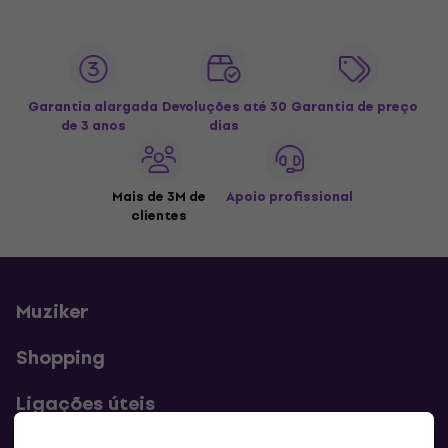
Garantia alargada
Devoluções até 30
Garantia de preço
de 3 anos
dias
Mais de 3M de
Apoio profissional
clientes
Muziker
Shopping
Ligações úteis