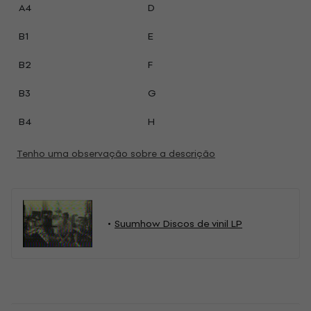
A4
D
B1
E
B2
F
B3
G
B4
H
Tenho uma observação sobre a descrição
Suumhow Discos de vinil LP