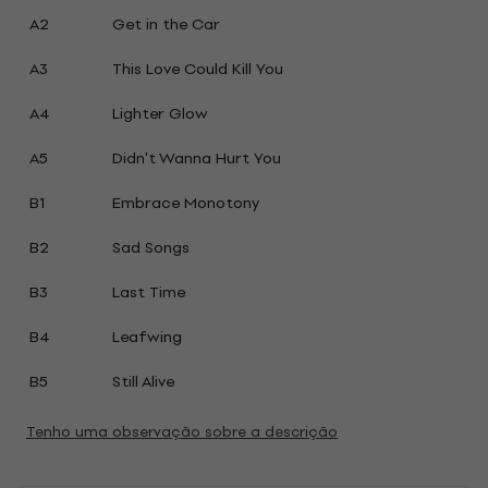
A2
Get in the Car
A3
This Love Could Kill You
A4
Lighter Glow
A5
Didn't Wanna Hurt You
B1
Embrace Monotony
B2
Sad Songs
B3
Last Time
B4
Leafwing
B5
Still Alive
Tenho uma observação sobre a descrição