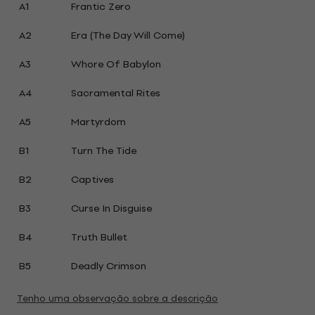
A1
Frantic Zero
A2
Era (The Day Will Come)
A3
Whore Of Babylon
A4
Sacramental Rites
A5
Martyrdom
B1
Turn The Tide
B2
Captives
B3
Curse In Disguise
B4
Truth Bullet
B5
Deadly Crimson
Tenho uma observação sobre a descrição