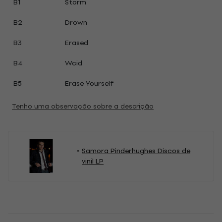
B1
Storm
B2
Drown
B3
Erased
B4
Wcid
B5
Erase Yourself
Tenho uma observação sobre a descrição
Samora Pinderhughes Discos de
vinil LP