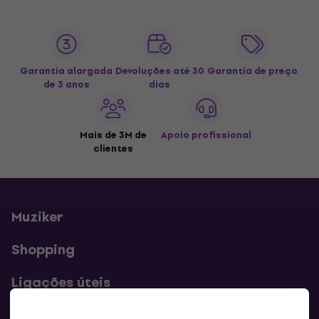
Garantia alargada
Devoluções até 30
Garantia de preço
de 3 anos
dias
Mais de 3M de
Apoio profissional
clientes
Muziker
Shopping
Ligações úteis