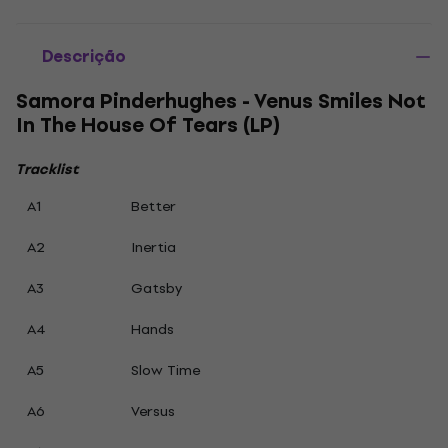
Descrição
Samora Pinderhughes - Venus Smiles Not
In The House Of Tears (LP)
Tracklist
A1
Better
A2
Inertia
A3
Gatsby
A4
Hands
A5
Slow Time
A6
Versus