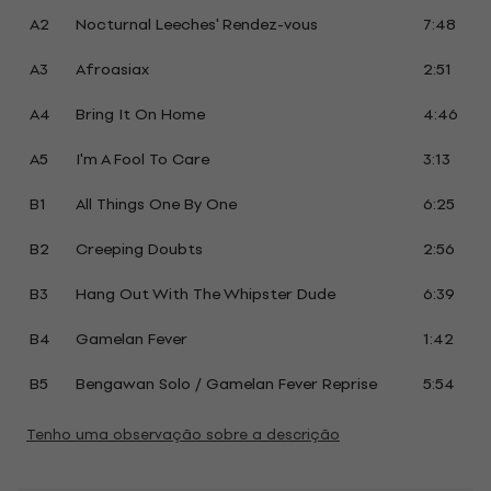
A2
Nocturnal Leeches' Rendez-vous
7:48
A3
Afroasiax
2:51
A4
Bring It On Home
4:46
A5
I'm A Fool To Care
3:13
B1
All Things One By One
6:25
B2
Creeping Doubts
2:56
B3
Hang Out With The Whipster Dude
6:39
B4
Gamelan Fever
1:42
B5
Bengawan Solo / Gamelan Fever Reprise
5:54
Tenho uma observação sobre a descrição