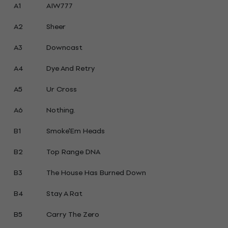
A1
AIW777
A2
Sheer
A3
Downcast
A4
Dye And Retry
A5
Ur Cross
A6
Nothing.
B1
Smoke'Em Heads
B2
Top Range DNA
B3
The House Has Burned Down
B4
Stay A Rat
B5
Carry The Zero