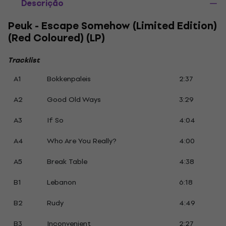
Descrição
Peuk - Escape Somehow (Limited Edition)
(Red Coloured) (LP)
Tracklist
A1
Bokkenpaleis
2:37
A2
Good Old Ways
3:29
A3
If So
4:04
A4
Who Are You Really?
4:00
A5
Break Table
4:38
B1
Lebanon
6:18
B2
Rudy
4:49
B3
Inconvenient
2:27