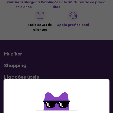
Garantia alargada
Devoluções até 30
Garantia de preço
de 3 anos
dias
Mais de 3M de
Apoio profissional
clientes
Muziker
Shopping
Ligações úteis
Contatos
Contacta-nos