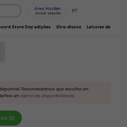
Ideias para presentes
FAQ
Muziker Blog
Área Muziker
PT
Iniciar sessão
s Only... (LP)
ecord Store Day edições
Gira-discos
Leitores de música
 produto:
1257611
disponível. Recomendamos que escolha um
defina um
alerta de disponibilidade.
va (2)