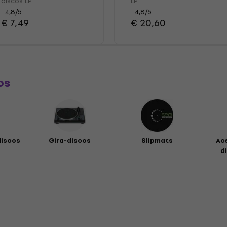
discos LP
LP
4,8
/5
4,8
/5
€ 7,49
€ 20,60
os
discos
Gira-discos
Slipmats
Ac
di