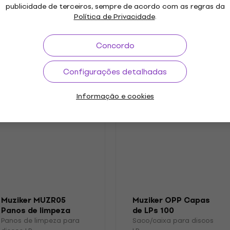
publicidade de terceiros, sempre de acordo com as regras da
Política de Privacidade
.
.2022
Etiqueta
etros
Concordo
Configurações detalhadas
s
Informação e cookies
Muziker MUZR05
Muziker OPP Capas
Panos de limpeza
de LPs 100
para discos LP
Panos de limpeza para
Saco/caixa para discos