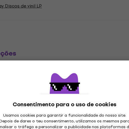
 Discos de vinil LP
ações
 LP
Consentimento para o uso de cookies
"
Género
Usamos cookies para garantir a funcionalidade do nosso site.
Depois de dares o teu consentimento, utilizamos os mesmos par
core
Hardcore Punk
Nu
,
,
Ano de lançamento
nalisar o tráfego e personalizar a publicidade nas plataformas 
l
Punk
,