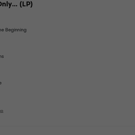
ly... (LP)
he Beginning
ms
e
ão