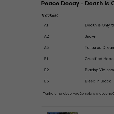
Peace Decay - Death Is On
Tracklist
A1
Death is Only t
A2
Snake
A3
Tortured Drea
B1
Crucified Hope
B2
Blazing Violenc
B3
Bleed in Black
Tenho uma observação sobre a descriç