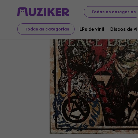
Discos LP e CDs
LPs de vinil
Todas as categorias
LPs de vinil
Discos de vi
Todas as categorias