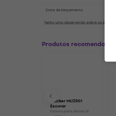
Data de lançamento
15.03
Tenho uma observação sobre os parâm
Produtos recomendado
Muziker MUZR01
Escovar
Escova para discos LP