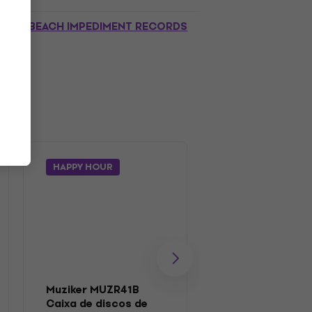
BEACH IMPEDIMENT RECORDS
HAPPY HOUR
Muziker MUZR0
Escovar
Muziker MUZR41B
Escova para disco
Caixa de discos de