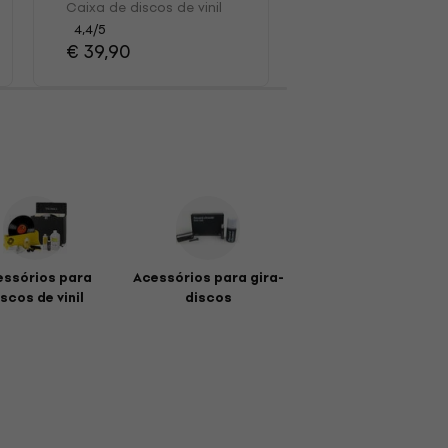
4,7
/5
vinil
Caixa de discos de vinil
€ 15,70
4,4
/5
€ 39,90
essórios para
Acessórios para gira-
scos de vinil
discos