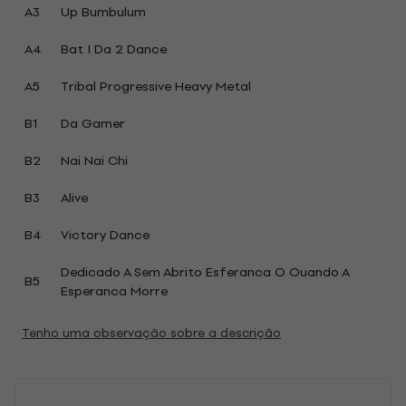
A3
Up Bumbulum
A4
Bat I Da 2 Dance
A5
Tribal Progressive Heavy Metal
B1
Da Gamer
B2
Nai Nai Chi
B3
Alive
B4
Victory Dance
Dedicado A Sem Abrito Esferanca O Ouando A
B5
Esperanca Morre
Tenho uma observação sobre a descrição