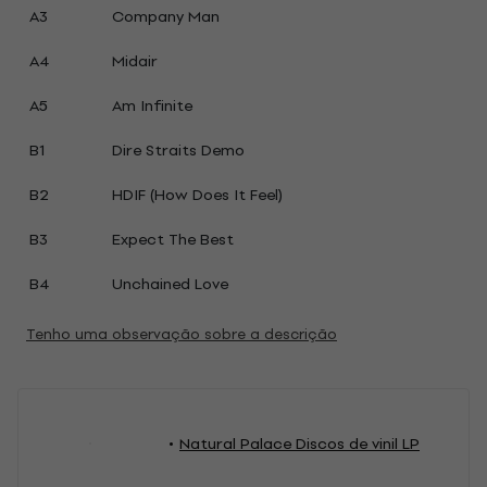
A3
Company Man
A4
Midair
A5
Am Infinite
B1
Dire Straits Demo
B2
HDIF (How Does It Feel)
B3
Expect The Best
B4
Unchained Love
Tenho uma observação sobre a descrição
Natural Palace Discos de vinil LP