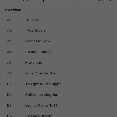
Tracklist
A1
I'm Alive
A2
I Feel Divine
A3
Don't Go Now
A4
Strong Enough
A5
Mary-Ann
A6
Love One Another
B1
Tonight Is The Night
B2
Bohemian Kingdom
B3
Leon's Going Soft
B4
Cassie's Dream