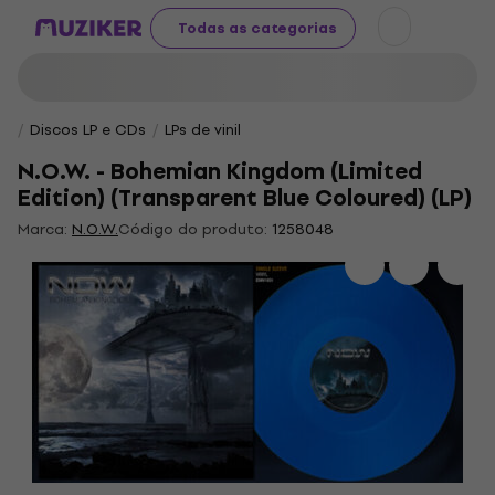
Todas as categorias
Discos LP e CDs
LPs de vinil
N.O.W. - Bohemian Kingdom (Limited
Edition) (Transparent Blue Coloured) (LP)
Marca:
N.O.W.
Código do produto:
1258048