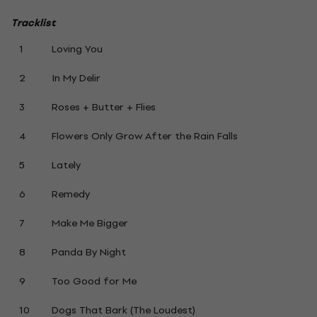
Tracklist
1
Loving You
2
In My Delir
3
Roses + Butter + Flies
4
Flowers Only Grow After the Rain Falls
5
Lately
6
Remedy
7
Make Me Bigger
8
Panda By Night
9
Too Good for Me
10
Dogs That Bark (The Loudest)