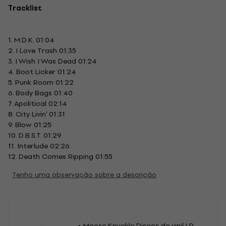
Tracklist
1. M.D.K. 01:04
2. I Love Trash 01:35
3. I Wish I Was Dead 01:24
4. Boot Licker 01:24
5. Punk Room 01:22
6. Body Bags 01:40
7. Apolitical 02:14
8. City Livin' 01:31
9. Blow 01:25
10. D.B.S.T. 01:29
11. Interlude 02:26
12. Death Comes Ripping 01:55
Tenho uma observação sobre a descrição
Moose Knuckle Discos de vinil LP