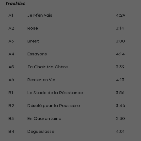
Tracklist
A1
Je M'en Vais
4:29
A2
Rose
3:14
A3
Brest
3:00
A4
Essayons
4:14
A5
Ta Chair Ma Chère
3:39
A6
Rester en Vie
4:13
B1
Le Stade de la Résistance
3:56
B2
Désolé pour la Poussière
3:46
B3
En Quarantaine
2:30
B4
Dégueulasse
4:01