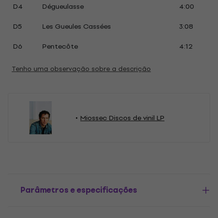
D4
Dégueulasse
4:00
D5
Les Gueules Cassées
3:08
D6
Pentecôte
4:12
Tenho uma observação sobre a descrição
Miossec Discos de vinil LP
Parâmetros e especificações