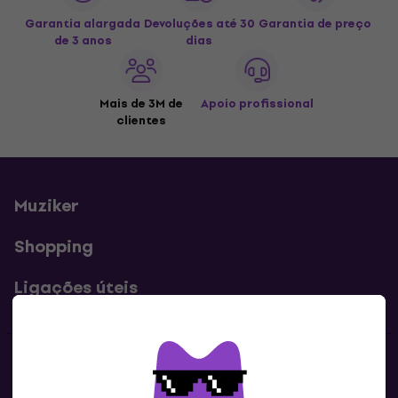
Garantia alargada
Devoluções até 30
Garantia de preço
de 3 anos
dias
Mais de 3M de
Apoio profissional
clientes
Muziker
Shopping
Ligações úteis
Contatos