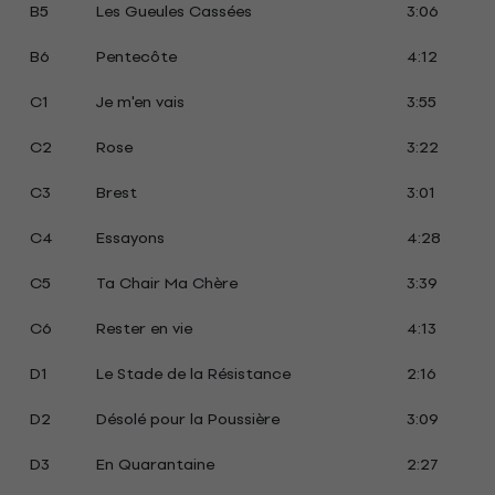
B5
Les Gueules Cassées
3:06
B6
Pentecôte
4:12
C1
Je m'en vais
3:55
C2
Rose
3:22
C3
Brest
3:01
C4
Essayons
4:28
C5
Ta Chair Ma Chère
3:39
C6
Rester en vie
4:13
D1
Le Stade de la Résistance
2:16
D2
Désolé pour la Poussière
3:09
D3
En Quarantaine
2:27