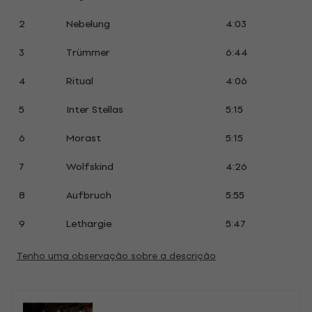
2
Nebelung
4:03
3
Trümmer
6:44
4
Ritual
4:06
5
Inter Stellas
5:15
6
Morast
5:15
7
Wolfskind
4:26
8
Aufbruch
5:55
9
Lethargie
5:47
Tenho uma observação sobre a descrição