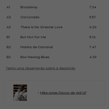
A1
Broadway
7:34
A2
Corcovado
5:57
A3
There Is No Greater Love
6:26
B1
But Not For Me
5:16
B2
Manha de Carnaval
7:47
B3
Box Viewing Blues
4:39
Tenho uma observação sobre a descrição
Mike Jones Discos de vinil LP