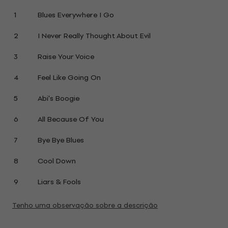
1
Blues Everywhere I Go
2
I Never Really Thought About Evil
3
Raise Your Voice
4
Feel Like Going On
5
Abi's Boogie
6
All Because Of You
7
Bye Bye Blues
8
Cool Down
9
Liars & Fools
Tenho uma observação sobre a descrição