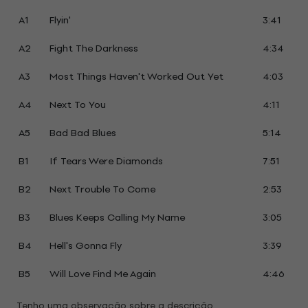
A1
Flyin'
3:41
A2
Fight The Darkness
4:34
A3
Most Things Haven't Worked Out Yet
4:03
A4
Next To You
4:11
A5
Bad Bad Blues
5:14
B1
If Tears Were Diamonds
7:51
B2
Next Trouble To Come
2:53
B3
Blues Keeps Calling My Name
3:05
B4
Hell's Gonna Fly
3:39
B5
Will Love Find Me Again
4:46
Tenho uma observação sobre a descrição