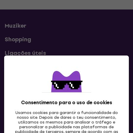
Muziker
Shopping
Ligações úteis
Contatos
Contacta-nos
Consentimento para o uso de cookies
Usamos cookies para garantir a funcionalidade do
nosso site. Depois de dares o teu consentimento,
utilizamos os mesmos para analisar o tráfego e
personalizar a publicidade nas plataformas de
publicidade de terceiros, sempre de acordo com as