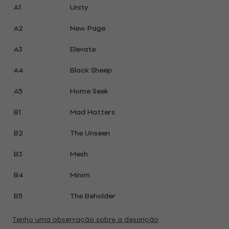
A1
Unity
A2
New Page
A3
Elevate
A4
Black Sheep
A5
Home Seek
B1
Mad Hatters
B2
The Unseen
B3
Mesh
B4
Minim
B5
The Beholder
Tenho uma observação sobre a descrição