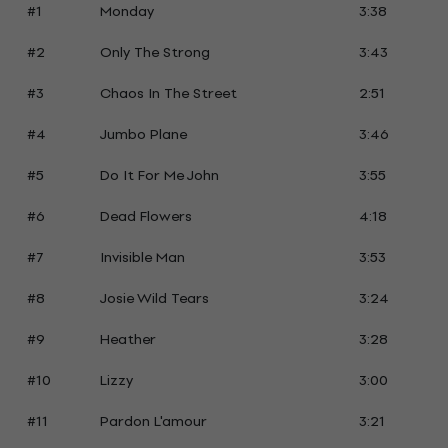
#1
Monday
3:38
#2
Only The Strong
3:43
#3
Chaos In The Street
2:51
#4
Jumbo Plane
3:46
#5
Do It For Me John
3:55
#6
Dead Flowers
4:18
#7
Invisible Man
3:53
#8
Josie Wild Tears
3:24
#9
Heather
3:28
#10
Lizzy
3:00
#11
Pardon L'amour
3:21