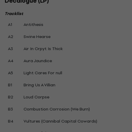
Decalogue (LP)
Tracklist
A1
Antithesis
A2
Swine Hearse
A3
Air In Crpyt Is Thick
A4
Aura Jaundice
A5
Light Cares For null
B1
Bring Us A Villian
B2
Loud Corpse
B3
Combustion Corrosion (We Burn)
B4
Vultures (Cannibal Capital Cowards)