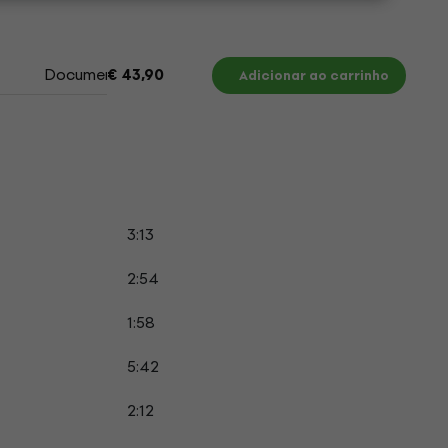
Documentos
€ 43,90
Adicionar ao carrinho
3:13
2:54
1:58
5:42
2:12