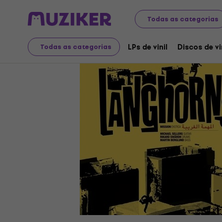
Discos LP e CDs
LPs de vinil
Todas as categorias
LPs de vinil
Discos de vi
Todas as categorias