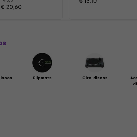
€ 13,10
4,8
/5
€ 20,60
os
discos
Slipmats
Gira-discos
Ac
di