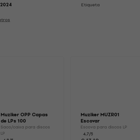
.2024
Etiqueta
etros
s
Muziker OPP Capas
Muziker MUZR01
de LPs 100
Escovar
Saco/caixa para discos
Escova para discos LP
LP
4,7
/5