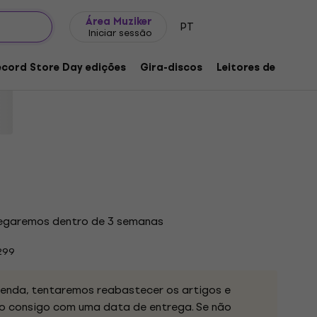
Ideias para presentes
FAQ
Muziker Blog
Área Muziker
PT
Iniciar sessão
Exotica (LP)
ecord Store Day edições
Gira-discos
Leitores de música
oduto:
1257820
regaremos dentro de 3 semanas
299
nda, tentaremos reabastecer os artigos e
 consigo com uma data de entrega. Se não