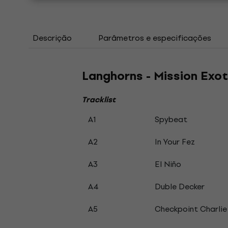
Descrição
Parâmetros e especificações
Langhorns - Mission Exot
Tracklist
A1
Spybeat
A2
In Your Fez
A3
El Niño
A4
Duble Decker
A5
Checkpoint Charlie