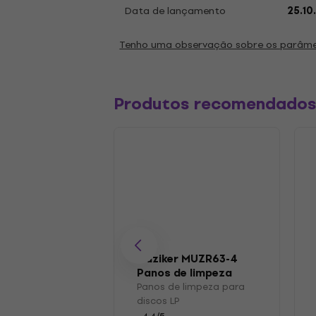
Data de lançamento
25.10
Tenho uma observação sobre os parâm
Produtos recomendado
Muziker MUZR63-4
Panos de limpeza
para discos LP
Panos de limpeza para
discos LP