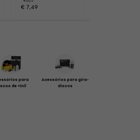
€ 15,70
4,8
/5
€ 7,49
essórios para
Acessórios para gira-
scos de vinil
discos