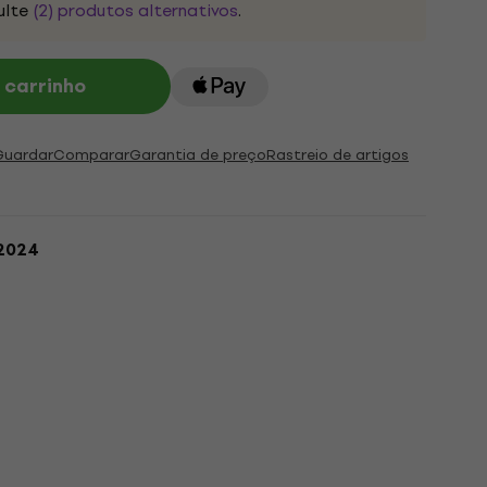
ulte
(2) produtos alternativos
.
 carrinho
Guardar
Comparar
Garantia de preço
Rastreio de artigos
.2024