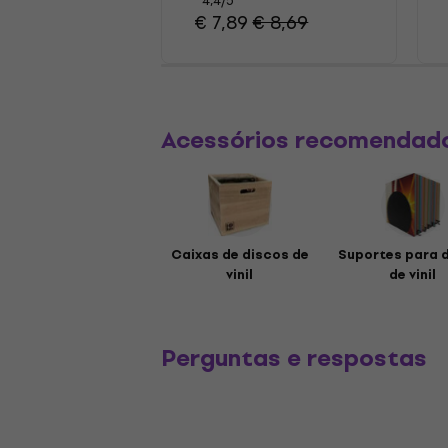
4,4
/5
€ 7,89
€ 8,69
Acessórios recomendad
Caixas de discos de
Suportes para 
vinil
de vinil
Perguntas e respostas