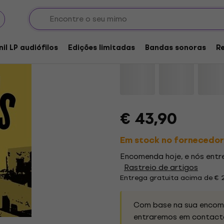
Langhorns - Mission 
nil LP audiófilos
Edições limitadas
Bandas sonoras
R
Marca:
Langhorns
Código do pr
€ 43,90
Em stock no fornecedor
Encomenda hoje, e nós ent
Rastreio de artigos
Entrega gratuita acima de € 
Com base na sua encome
entraremos em contacto