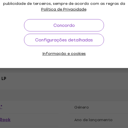
publicidade de terceiros, sempre de acordo com as regras da
iscos de vinil LP
Política de Privacidade
.
Concordo
Configurações detalhadas
ações
Informação e cookies
 LP
"
Género
 Rock
Ano de lançamento