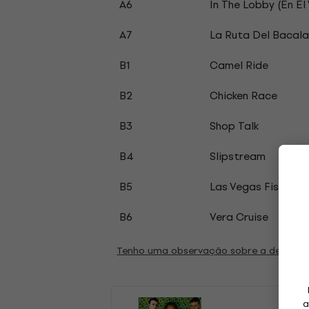
A6
In The Lobby (En El
A7
La Ruta Del Bacal
B1
Camel Ride
B2
Chicken Race
B3
Shop Talk
B4
Slipstream
B5
Las Vegas Fist Figh
B6
Vera Cruise
Tenho uma observação sobre a descriç
a