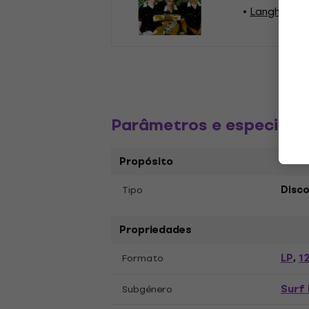
Langhorns D
Parâmetros e especific
Propósito
Tipo
Disco
Propriedades
LP
12
Formato
,
Surf
Subgénero