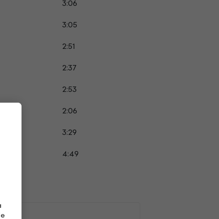
3:06
3:05
2:51
2:37
2:53
2:06
3:29
4:49
a
de