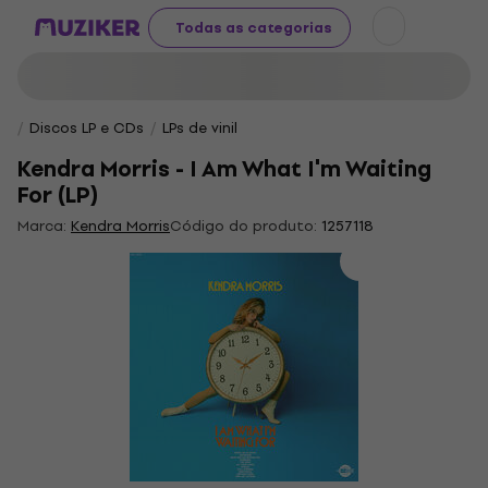
Todas as categorias
Discos LP e CDs
LPs de vinil
Kendra Morris - I Am What I'm Waiting
For (LP)
Marca:
Kendra Morris
Código do produto:
1257118