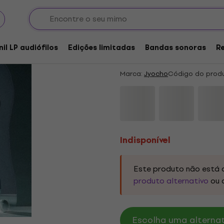
Indisponível
Jyocho - Let's Promi
nil LP audiófilos
Edições limitadas
Bandas sonoras
R
Coloured) (LP)
Marca:
Jyocho
Código do prod
Indisponível
Este produto não está 
produto alternativo
ou 
Escolha uma alternati