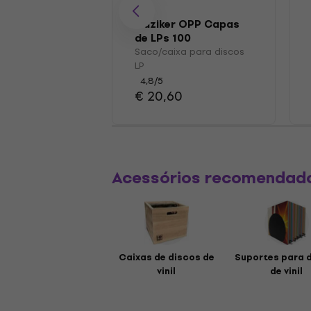
Muziker OPP Capas
de LPs 100
Saco/caixa para discos
LP
4,8
/5
€ 20,60
Acessórios recomendad
Caixas de discos de
Suportes para 
vinil
de vinil