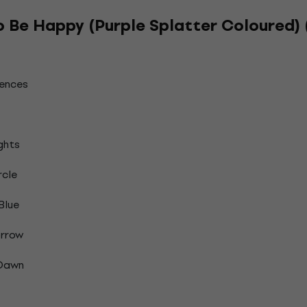
o Be Happy (Purple Splatter Coloured) 
ences
ghts
rcle
Blue
orrow
 Dawn