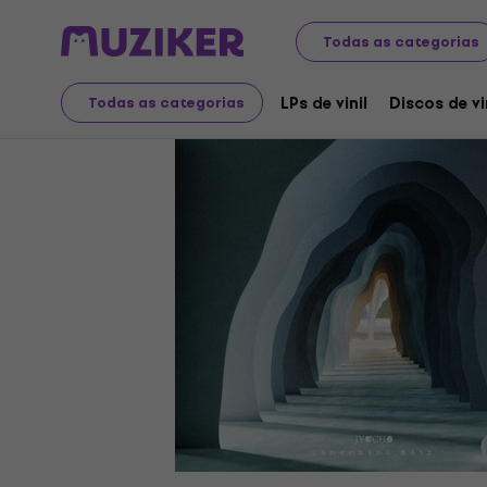
Discos LP e CDs
LPs de vinil
Todas as categorias
LPs de vinil
Discos de vi
Todas as categorias