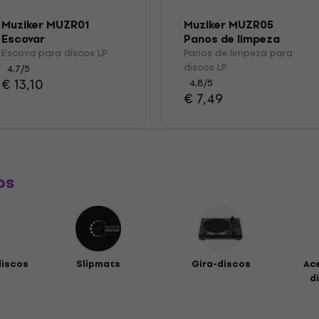
Muziker MUZR01
Muziker MUZR05
Escovar
Panos de limpeza
para discos LP
Escova para discos LP
Panos de limpeza para
discos LP
4,7
/5
€ 13,10
4,8
/5
€ 7,49
os
discos
Slipmats
Gira-discos
Ac
di