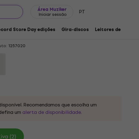
Ideias para presentes
FAQ
Muziker Blog
Área Muziker
PT
Iniciar sessão
se To Be Happy (Purple Splatter
ecord Store Day edições
Gira-discos
Leitores de música
uto:
1257020
disponível. Recomendamos que escolha um
defina um
alerta de disponibilidade.
va (2)