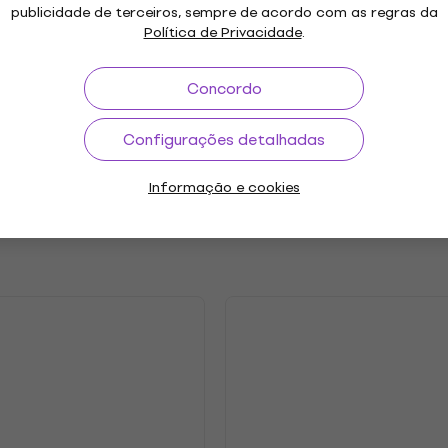
publicidade de terceiros, sempre de acordo com as regras da
Política de Privacidade
.
"
Género
Concordo
Ano de lançamento
.2023
Etiqueta
Configurações detalhadas
etros
Informação e cookies
s