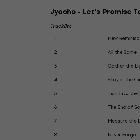
Jyocho - Let's Promise T
Tracklist
1
New Reminisc
2
All the Same
3
Gather the Li
4
Stay in the Ci
5
Turn Into the 
6
The End of S
7
Measure the
8
Never Forget