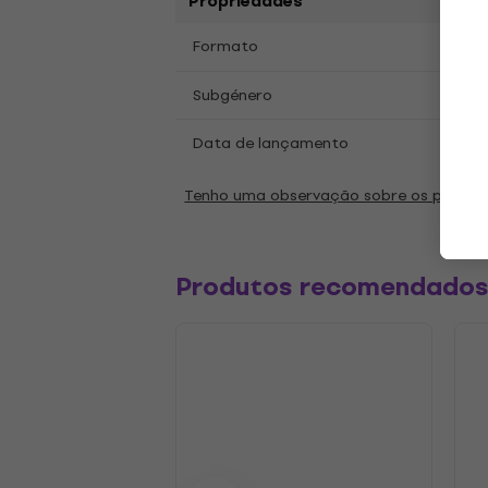
Propriedades
LP
12
Formato
,
Rock
Subgénero
Data de lançamento
29.09
Tenho uma observação sobre os parâm
Produtos recomendado