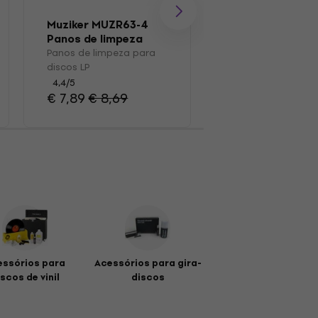
Muziker MUZR63-4
Muziker MUZR0
Panos de limpeza
Escovar
para discos LP
Panos de limpeza para
Escova para disco
discos LP
4,7
/5
€ 15,70
4,4
/5
€ 7,89
€ 8,69
essórios para
Acessórios para gira-
scos de vinil
discos