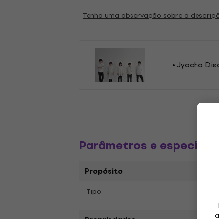
Tenho uma observação sobre a descriç
Jyocho Disc
Parâmetros e especific
Propósito
Tipo
Disco
a