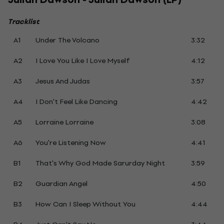
Tracklist
A1
Under The Volcano
3:32
A2
I Love You Like I Love Myself
4:12
A3
Jesus And Judas
3:57
A4
I Don't Feel Like Dancing
4:42
A5
Lorraine Lorraine
3:08
A6
You're Listening Now
4:41
B1
That's Why God Made Sarurday Night
3:59
B2
Guardian Angel
4:50
B3
How Can I Sleep Without You
4:44