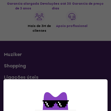
Garantia alargada
Devoluções até 30
Garantia de preço
de 3 anos
dias
Mais de 3M de
Apoio profissional
clientes
Muziker
Shopping
Ligações úteis
Contatos