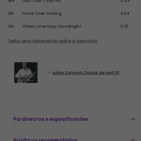
B4
Just Can't Say No
3:44
B5
Move Over Darling
2:54
B6
When Love Says Goodnight
3:15
Tenho uma observação sobre a descrição
Julian Dawson Discos de vinil LP
Parâmetros e especificações
Produtos recomendados