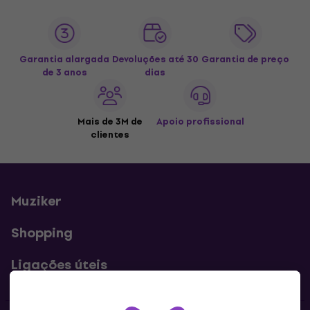
Garantia alargada
Devoluções até 30
Garantia de preço
de 3 anos
dias
Mais de 3M de
Apoio profissional
clientes
Muziker
Shopping
Ligações úteis