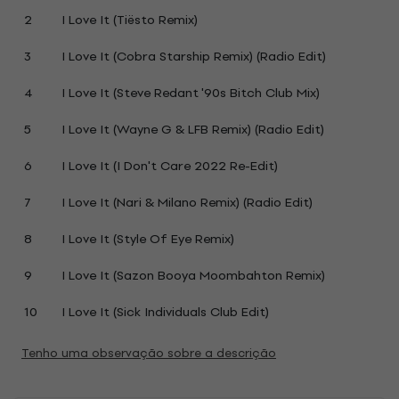
2
I Love It (Tiësto Remix)
3
I Love It (Cobra Starship Remix) (Radio Edit)
4
I Love It (Steve Redant '90s Bitch Club Mix)
5
I Love It (Wayne G & LFB Remix) (Radio Edit)
6
I Love It (I Don't Care 2022 Re-Edit)
7
I Love It (Nari & Milano Remix) (Radio Edit)
8
I Love It (Style Of Eye Remix)
9
I Love It (Sazon Booya Moombahton Remix)
10
I Love It (Sick Individuals Club Edit)
Tenho uma observação sobre a descrição