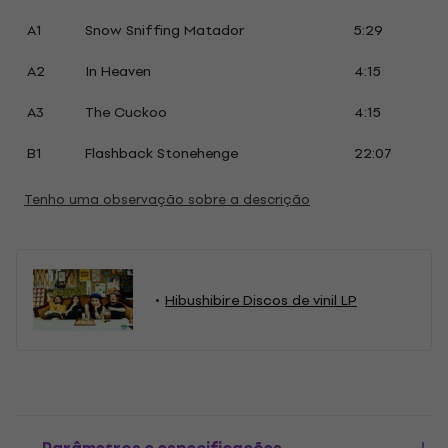
A1
Snow Sniffing Matador
5:29
A2
In Heaven
4:15
A3
The Cuckoo
4:15
B1
Flashback Stonehenge
22:07
Tenho uma observação sobre a descrição
Hibushibire Discos de vinil LP