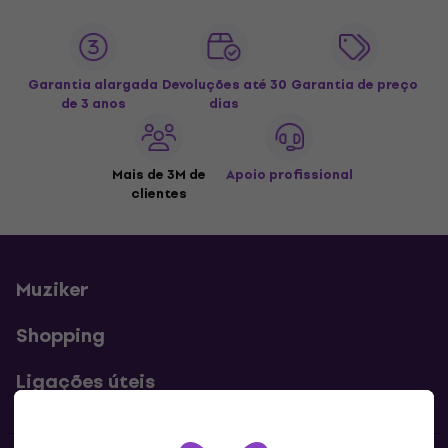
Garantia alargada
Devoluções até 30
Garantia de preço
de 3 anos
dias
Mais de 3M de
Apoio profissional
clientes
Muziker
Shopping
Ligações úteis