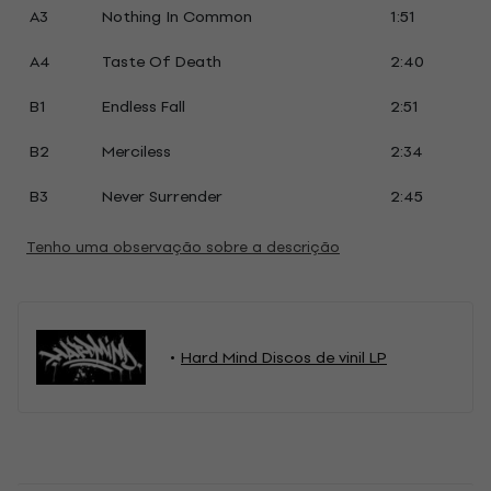
A3
Nothing In Common
1:51
A4
Taste Of Death
2:40
B1
Endless Fall
2:51
B2
Merciless
2:34
B3
Never Surrender
2:45
Tenho uma observação sobre a descrição
Hard Mind Discos de vinil LP