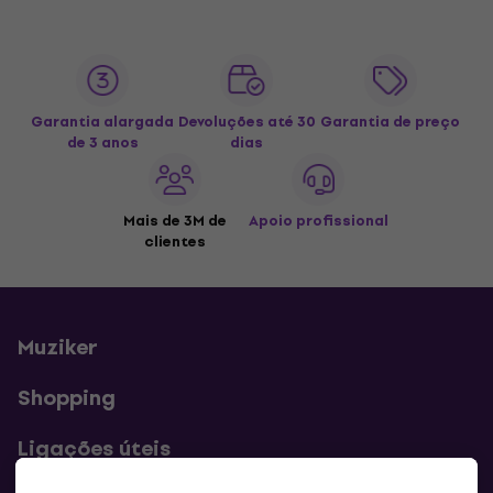
Garantia alargada
Devoluções até 30
Garantia de preço
de 3 anos
dias
Mais de 3M de
Apoio profissional
clientes
Muziker
Shopping
Ligações úteis