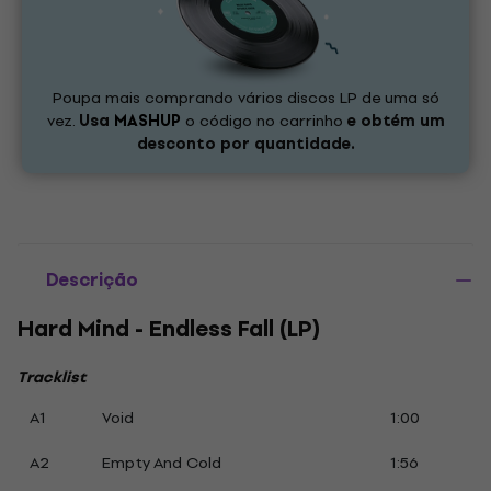
Poupa mais comprando vários discos LP de uma só
vez.
Usa
MASHUP
o código no carrinho
e obtém um
desconto por quantidade.
Descrição
Hard Mind - Endless Fall (LP)
Tracklist
A1
Void
1:00
A2
Empty And Cold
1:56