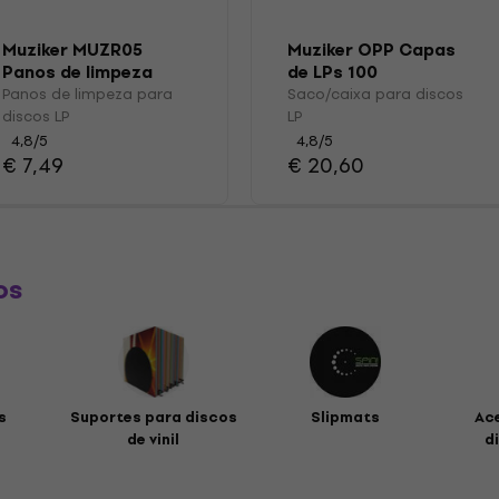
Muziker MUZR05
Muziker OPP Capas
Panos de limpeza
de LPs 100
para discos LP
Panos de limpeza para
Saco/caixa para discos
discos LP
LP
4,8
/5
4,8
/5
€ 7,49
€ 20,60
os
s
Suportes para discos
Slipmats
Ac
de vinil
di