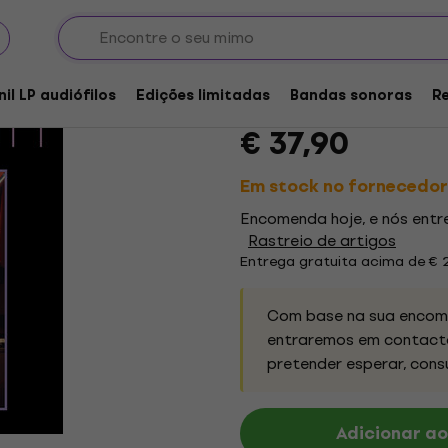
GRAY/SMITH - Heels In
nil LP audiófilos
Edições limitadas
Bandas sonoras
R
Marca:
GRAY/SMITH
Código do 
€ 37,90
Em stock no fornecedor
Encomenda hoje, e nós ent
Rastreio de artigos
Entrega gratuita acima de € 
Com base na sua encome
entraremos em contacto
pretender esperar, cons
Adicionar ao