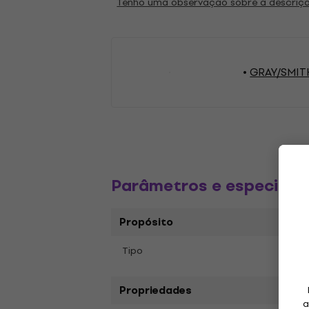
Tenho uma observação sobre a descriç
GRAY/SMITH 
Parâmetros e especific
Propósito
Tipo
Disco
Propriedades
a