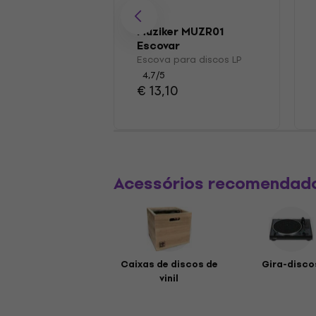
Muziker MUZR01
Escovar
Escova para discos LP
4,7
/5
€ 13,10
Acessórios recomendad
Caixas de discos de
Gira-disco
vinil