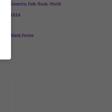
Country
Folk
Rock
World
,
,
,
2024
Blank Forms