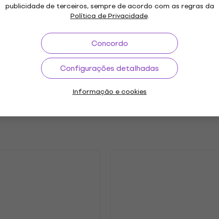
publicidade de terceiros, sempre de acordo com as regras da
"
Género
Política de Privacidade
.
stic
Art Rock
,
,
Ano de lançamento
rimental
Psychedelic
,
Concordo
Configurações detalhadas
.2024
Etiqueta
Informação e cookies
etros
s