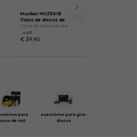
Muziker MUZR41B
Muziker MUZR0
Caixa de discos de
Escovar
vinil
Caixa de discos de vinil
Escova para disco
4,4
/5
4,7
/5
€ 39,90
€ 15,70
essórios para
Acessórios para gira-
scos de vinil
discos