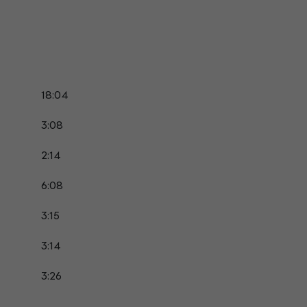
18:04
3:08
2:14
6:08
3:15
3:14
3:26