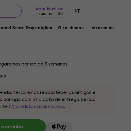
Ideias para presentes
FAQ
Muziker Blog
Área Muziker
PT
Iniciar sessão
 The Aisle (Limited Edition) (LP)
ecord Store Day edições
Gira-discos
Leitores de música
produto:
1257638
regaremos dentro de 3 semanas
299
nda, tentaremos reabastecer os artigos e
 consigo com uma data de entrega. Se não
ulte
(2) produtos alternativos
.
 carrinho