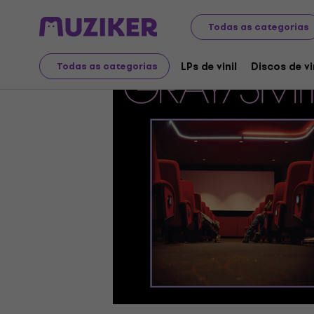
Discos LP e CDs
LPs de vinil
Todas as categorias
LPs de vinil
Discos de vi
Todas as categorias