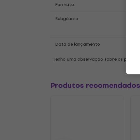
LP
12
Formato
,
Acou
Subgénero
Expe
Rock
Data de lançamento
04.10
Tenho uma observação sobre os parâm
Produtos recomendado