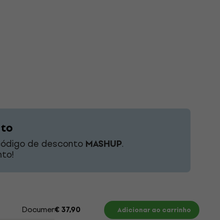
nto
 código de desconto
MASHUP
.
to!
Documentos
€ 37,90
Adicionar ao carrinho