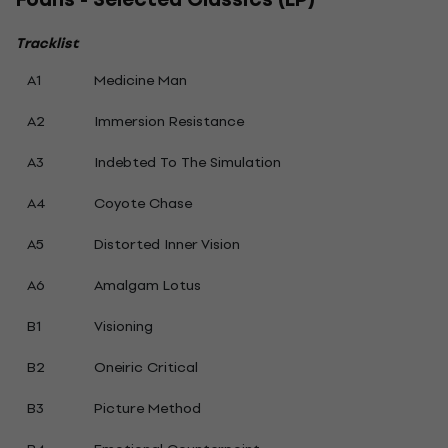
Tracklist
A1
Medicine Man
A2
Immersion Resistance
A3
Indebted To The Simulation
A4
Coyote Chase
A5
Distorted Inner Vision
A6
Amalgam Lotus
B1
Visioning
B2
Oneiric Critical
B3
Picture Method