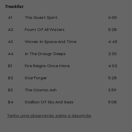
Tracklist
A1
The Quest Spirit
6:00
A2
Fount Of All Waters
5:28
A3
Woven In Space And Time
4:45
A4
In The Draugr Deeps
2:30
B1
Fire Reigns Once More
4:02
B2
Starforger
5:28
B3
The Cosmic Ash
3:59
B4
Stallion Of Sky And Seas
5:08
Tenho uma observação sobre a descrição