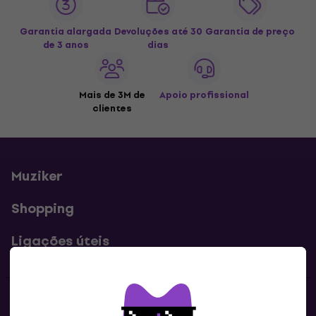
Garantia alargada
Devoluções até 30
Garantia de preço
de 3 anos
dias
Mais de 3M de
Apoio profissional
clientes
Muziker
Shopping
Ligações úteis
Contatos