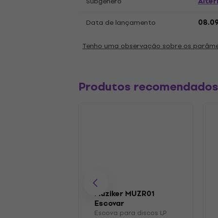
Alter
Subgénero
Data de lançamento
08.0
Tenho uma observação sobre os parâm
Produtos recomendado
Muziker MUZR01
Escovar
Escova para discos LP