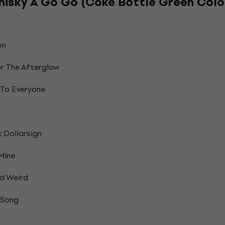
Whisky A Go Go (Coke Bottle Green Colou
on
r The Afterglow
 To Everyone
 Dollarsign
Mine
d Weird
 Song