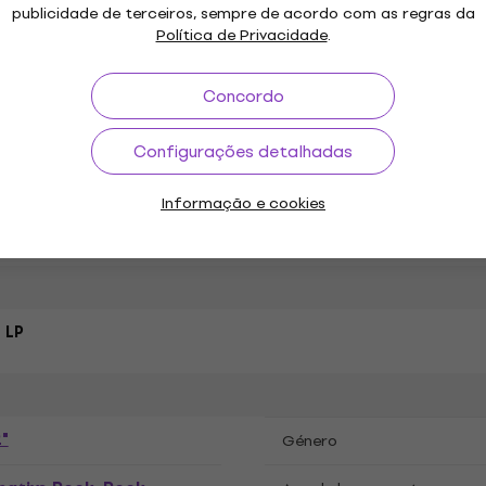
publicidade de terceiros, sempre de acordo com as regras da
Política de Privacidade
.
iscos de vinil LP
Concordo
Configurações detalhadas
Informação e cookies
ações
 LP
"
Género