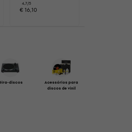
LP
4,7
/5
€ 16,10
4,8
/5
€ 20,90
Gira-discos
Acessórios para
discos de vinil