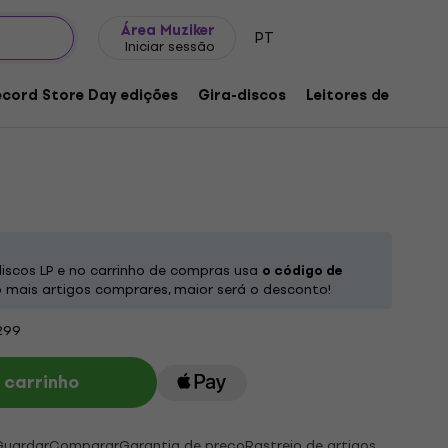
Ideias para presentes
FAQ
Muziker Blog
Área Muziker
PT
Iniciar sessão
The Whisky A Go Go (Coke Bottle Green
LP)
ecord Store Day edições
Gira-discos
Leitores de música
duto:
1256960
iscos LP e no carrinho de compras usa
o código de
mais artigos comprares, maior será o desconto!
299
 carrinho
Guardar
Comparar
Garantia de preço
Rastreio de artigos