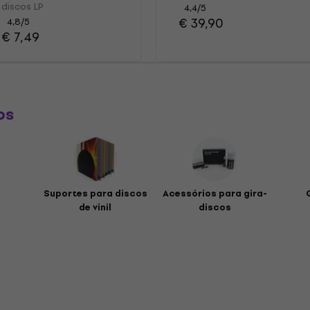
discos LP
4,4
/5
€ 39,90
4,8
/5
€ 7,49
os
Suportes para discos
Acessórios para gira-
de vinil
discos