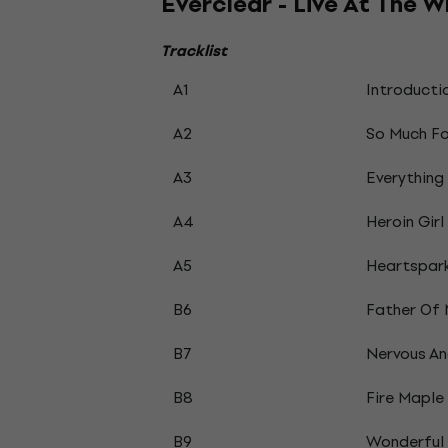
Everclear - Live At The 
Tracklist
A1
Introducti
A2
So Much Fo
A3
Everything
A4
Heroin Girl
A5
Heartspark
B6
Father Of 
B7
Nervous An
B8
Fire Maple
B9
Wonderful