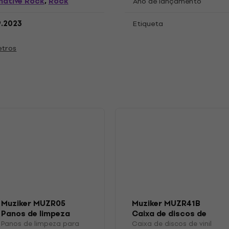
native Rock
Rock
,
Ano de lançamento
9.2023
Etiqueta
etros
s
Muziker MUZR05
Muziker MUZR41B
Panos de limpeza
Caixa de discos de
para discos LP
vinil
Panos de limpeza para
Caixa de discos de vinil