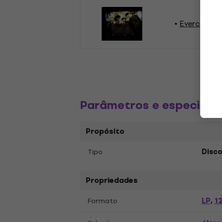
Everclear D
Parâmetros e especific
Propósito
Tipo
Disco
Propriedades
LP
12
Formato
,