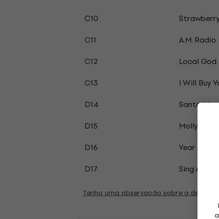
C10
Strawberr
C11
A.M. Radio
C12
Local God
C13
I Will Buy 
D14
Santa Mon
D15
Molly's Lip
D16
Year Of Th
D17
Sing Away
Tenho uma observação sobre a descriç
a