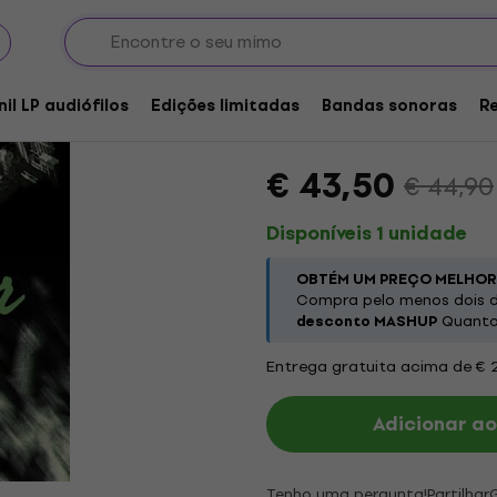
Everclear - Live At 
Coloured) (180 g) (2 
nil LP audiófilos
Edições limitadas
Bandas sonoras
R
Marca:
Everclear
Código do pro
€ 43,50
€ 44,90
Disponíveis 1 unidade
OBTÉM UM PREÇO MELHOR
Compra pelo menos dois d
desconto MASHUP
Quanto 
Entrega gratuita acima de € 
Adicionar ao
Tenho uma pergunta!
Partilhar