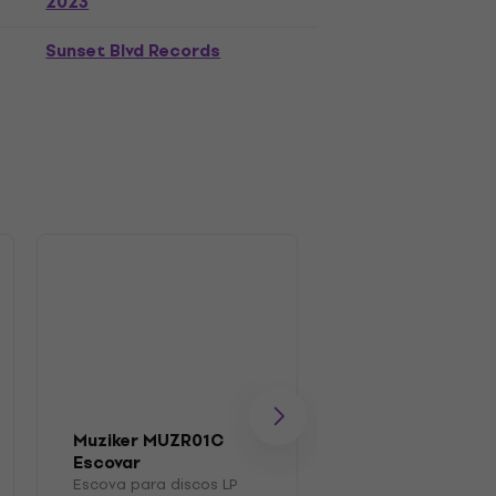
2023
Sunset Blvd Records
Muziker MUZR01C
Muziker OPP Ca
Escovar
de LPs 100
Escova para discos LP
Saco/caixa para d