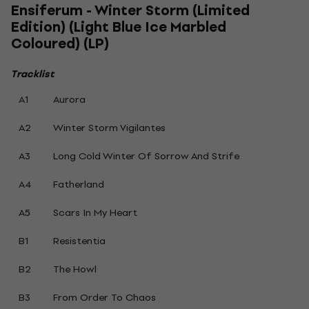
Ensiferum - Winter Storm (Limited
Edition) (Light Blue Ice Marbled
Coloured) (LP)
Tracklist
A1
Aurora
A2
Winter Storm Vigilantes
A3
Long Cold Winter Of Sorrow And Strife
A4
Fatherland
A5
Scars In My Heart
B1
Resistentia
B2
The Howl
B3
From Order To Chaos