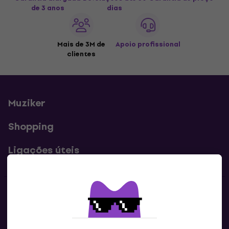
de 3 anos
dias
Mais de 3M de
Apoio profissional
clientes
Muziker
Shopping
Ligações úteis
Contatos
Contacta-nos